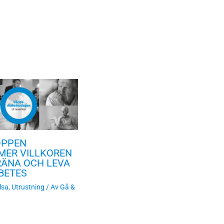
OPPEN
MER VILLKOREN
RÄNA OCH LEVA
BETES
lsa
,
Utrustning
/ Av
Gå &