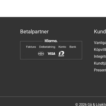
Betalpartner
Kund
Vanlig
Köpvill
Integri
Kundtj
Present
© 2026 Gå & Löpklin