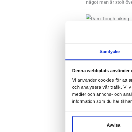
något man är stolt över
Tunt eller tjockt garn
Ja valet är ditt. Stru
Samtycke
är mer eller mindre an
önskar i dina strumpo
Denna webbplats använder 
Ultra-Lightwei
Vi använder cookies för att a
och analysera vår trafik. Vi v
för exempelvis l
medier och annons- och anal
Lightweight
– n
information som du har tillhan
både promenad
Midweight
– tj
Heavyweight
– 
Avvisa
procentuellt st