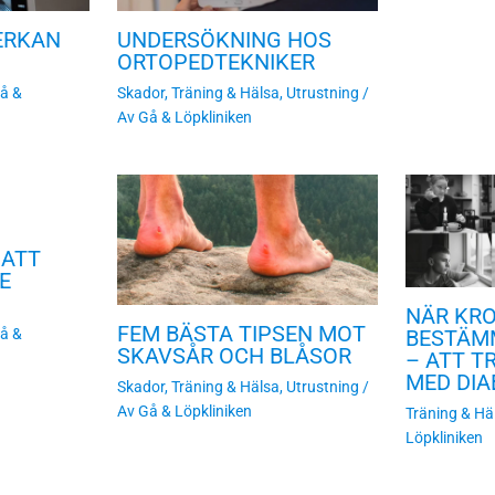
ERKAN
UNDERSÖKNING HOS
ORTOPEDTEKNIKER
å &
Skador
,
Träning & Hälsa
,
Utrustning
/
Av
Gå & Löpkliniken
 ATT
E
NÄR KR
FEM BÄSTA TIPSEN MOT
å &
BESTÄM
SKAVSÅR OCH BLÅSOR
– ATT T
MED DIA
Skador
,
Träning & Hälsa
,
Utrustning
/
Av
Gå & Löpkliniken
Träning & Hä
Löpkliniken