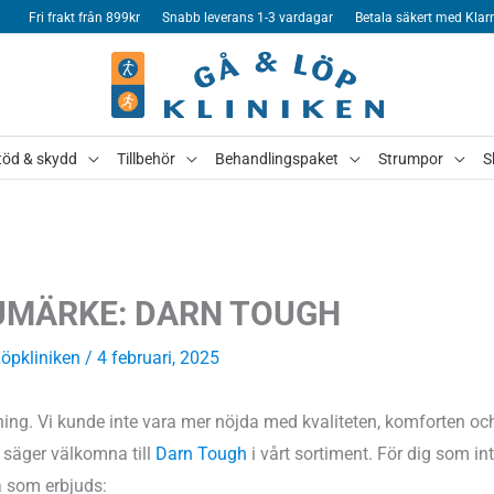
Fri frakt från 899kr
Snabb leverans 1-3 vardagar
Betala säkert med Klar
töd & skydd
Tillbehör
Behandlingspaket
Strumpor
S
UMÄRKE: DARN TOUGH
Löpkliniken
/ 4 februari, 2025
ning. Vi kunde inte vara mer nöjda med kvaliteten, komforten oc
 säger välkomna till
Darn Tough
i vårt sortiment. För dig som in
ta som erbjuds: