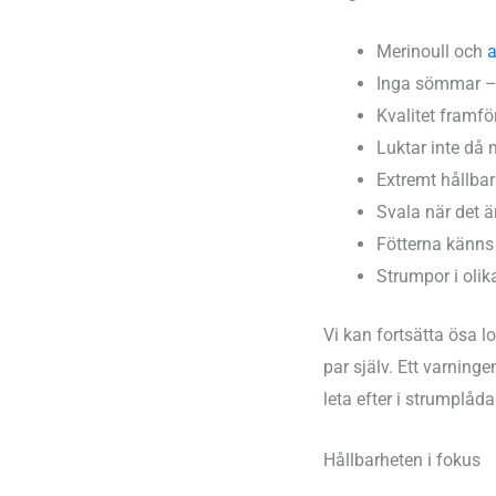
Merinoull och
a
Inga sömmar – m
Kvalitet framför
Luktar inte då m
Extremt hållbar
Svala när det ä
Fötterna känns
Strumpor i olika
Vi kan fortsätta ösa l
par själv. Ett varninge
leta efter i strumplå
Hållbarheten i fokus