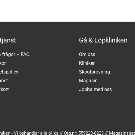
tjänst
Gå & Löpkliniken
a frågor – FAQ
Om oss
kor
Kliniker
tetspolicy
Skoutprovning
änst
Magasin
kort
Jobba med oss
iken - Vi behandlar alla olika // Org.nr: 559223-8223 // Magasinsg