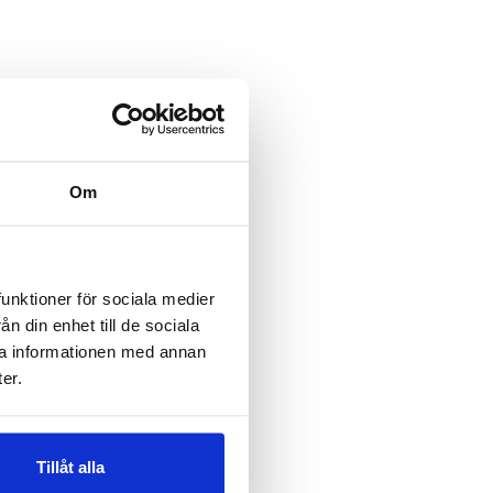
ta olika modeller som
Om
n vilka egenskaper du
a och rekommenderade
funktioner för sociala medier
n din enhet till de sociala
ra informationen med annan
gör sig utmärkt i
er.
tar du också den
Tillåt alla