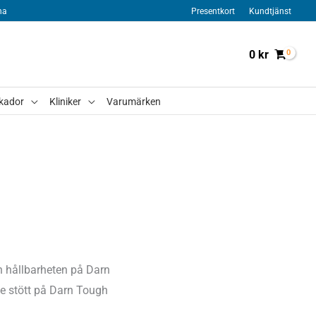
na
Presentkort
Kundtjänst
0
kr
kador
Kliniker
Varumärken
h hållbarheten på Darn
te stött på Darn Tough