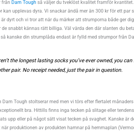
r från
Darn Tough
så väljer du tveklöst kvalitet framför kvantitet
r kan upplevas dyra. Vi snackar ändå mer än 300 kr för ett par 
ig är dyrt och vi tror att när du märker att strumporna både ger d
ar de snabbt kännas rätt billiga. Väl värda den där slanten du bet
r så kanske din strumplåda endast är fylld med strumpor från D
ren’t the longest lasting socks you’ve ever owned, you can
ther pair. No receipt needed, just the pair in question.
 Darn Tough stoltserar med men vi törs efter flertalet månader
eptionellt bra. Hittills finns inga tecken på slitage eller tenden
ispats upp eller på något sätt visat tecken på svaghet. Kanske är 
tt när produktionen av produkten hamnar på hemmaplan (Vermont