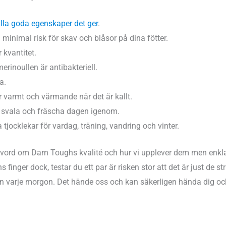
lla goda egenskaper det ger
.
inimal risk för skav och blåsor på dina fötter.
 kvantitet.
erinoullen är antibakteriell.
a.
r varmt och värmande när det är kallt.
 svala och fräscha dagen igenom.
 tjocklekar för vardag, träning, vandring och vinter.
ovord om Darn Toughs kvalité och hur vi upplever dem men enklast
ns finger dock, testar du ett par är risken stor att det är just d
dan varje morgon. Det hände oss och kan säkerligen hända dig oc