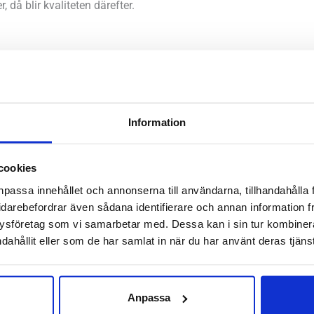
, då blir kvaliteten därefter.
 i strumpan
mporna har precis börjat rulla in på vårt lager och du kommer hit
Information
passade efter aktivitet. Men du bör självklart också välja utifrå
r. Ha detta som utgångspunkt:
cookies
ght
– modellerna med det tunnaste garnet som är härligt sval
npassa innehållet och annonserna till användarna, tillhandahålla 
idarebefordrar även sådana identifierare och annan information frå
öpning. Dessa strumpor är de vi har trivts bäst i till vardags.
ysföretag som vi samarbetar med. Dessa kan i sin tur kombine
ågot tjockare garn men fortfarande en tunn hikingstrumpa som 
dahållit eller som de har samlat in när du har använt deras tjänst
skor och kängor.
ockare strumpa med god värme. Håller trots det fötterna svala.
tjockaste garnet för att ge maximal värme. I dessa modeller hit
Anpassa
örsta andelen merinoull.