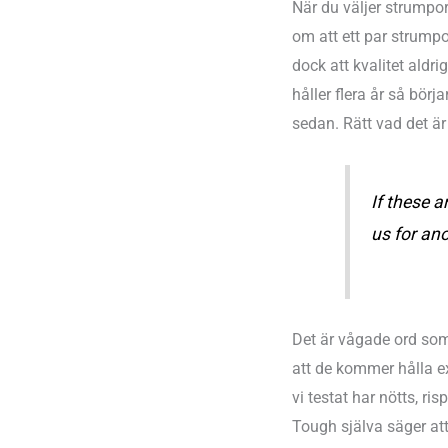
När du väljer strumpo
om att ett par strumpo
dock att kvalitet aldr
håller flera år så börj
sedan. Rätt vad det ä
If these a
us for ano
Det är vågade ord som
att de kommer hålla exc
vi testat har nötts, r
Tough själva säger a