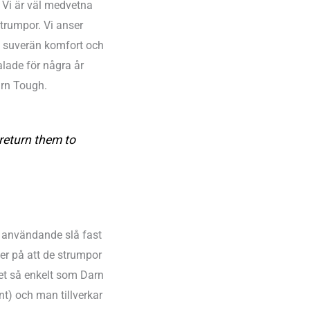
. Vi är väl medvetna
strumpor. Vi anser
ig suverän komfort och
alade för några år
arn Tough.
 return them to
s användande slå fast
ser på att de strumpor
det så enkelt som Darn
) och man tillverkar