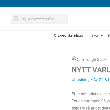
Hoppa
till
Produktsökning
innehåll
Ortopediska inlägg
Skor
S
NYTT VAR
Utrustning
/ Av
Gå & 
Efter månader av test
Tough strumpor. Så vi
tidigare så är det det