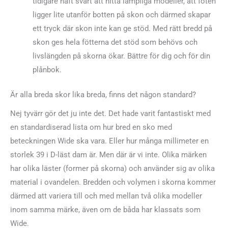
tidigare haft svårt att hitta lämpliga modeller, att foten
ligger lite utanför botten på skon och därmed skapar
ett tryck där skon inte kan ge stöd. Med rätt bredd på
skon ges hela fötterna det stöd som behövs och
livslängden på skorna ökar. Bättre för dig och för din
plånbok.
Är alla breda skor lika breda, finns det någon standard?
Nej tyvärr gör det ju inte det. Det hade varit fantastiskt med
en standardiserad lista om hur bred en sko med
beteckningen Wide ska vara. Eller hur många millimeter en
storlek 39 i D-läst dam är. Men där är vi inte. Olika märken
har olika läster (former på skorna) och använder sig av olika
material i ovandelen. Bredden och volymen i skorna kommer
därmed att variera till och med mellan två olika modeller
inom samma märke, även om de båda har klassats som
Wide.