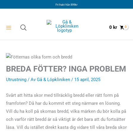
Hoppa
Fri frakt från 899kr
till
innehåll
0
kr
BREDA FÖTTER? INGA PROBLEM
Utrustning
/ Av
Gå & Löpkliniken
/ 15 april, 2025
Svårt att hitta skor med tillräcklig bredd eller rätt form på
framfoten? Då har du kommit ett steg närmare en lösning.
Vill du ha koll på skornas bredd, vilka märken du bör kolla på
och varför rätt bredd är så viktigt är det bara att du fortsätter
läsa. Vill du istället direkt kasta dig vidare till våra breda skor