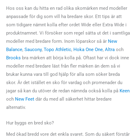
Hos oss kan du hitta en rad olika skomärken med modeller
anpassade för dig som vill ha bredare skor. Ett tips är att
som tidigare nämnt kolla efter ordet Wide eller Extra Wide i
produktnamnet. Vi försöker som regel sätta ut det i samtliga
modeller med bredare form. Inom löparskor så är
New
Balance
,
Saucony
,
Topo Athletic
,
Hoka One One
,
Altra
och
Brooks
bra märken att börja kolla på. Oftast har vi dock inne
modeller med bredare läst från fler märken än dem så vi
brukar kunna vara till god hjälp för alla som söker breda
skor. Är det istället en sko för vardag och promenader du
jagar så kan du utöver de redan nämnda också kolla på
Keen
och
New Feet
där du med all säkerhet hittar bredare
alternativ.
Hur byggs en bred sko?
Med ökad bredd vore det enkla svaret. Som du säkert förstår