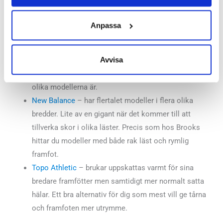
rak. Och bredden kan skilja åt mellan olika modeller
även om de båda är satt som Wide.
Anpassa
Keen
– Gör merparten av sina skor med något rakare
läst och mer plats men kan variera en aning hur
Avvisa
höjden och volymen upplevs. Från lite tightare till klart
mer utrymme. Fråga oss gärna så förklarar vi hur de
olika modellerna är.
New Balance
– har flertalet modeller i flera olika
bredder. Lite av en gigant när det kommer till att
tillverka skor i olika läster. Precis som hos Brooks
hittar du modeller med både rak läst och rymlig
framfot.
Topo Athletic
– brukar uppskattas varmt för sina
bredare framfötter men samtidigt mer normalt satta
hälar. Ett bra alternativ för dig som mest vill ge tårna
och framfoten mer utrymme.