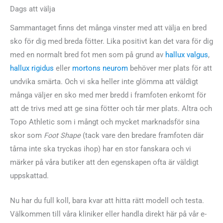
Dags att välja
Sammantaget finns det många vinster med att välja en bred
sko för dig med breda fötter. Lika positivt kan det vara för dig
med en normalt bred fot men som på grund av
hallux valgus
,
hallux rigidus
eller
mortons neurom
behöver mer plats för att
undvika smärta. Och vi ska heller inte glömma att väldigt
många väljer en sko med mer bredd i framfoten enkomt för
att de trivs med att ge sina fötter och tår mer plats. Altra och
Topo Athletic som i mångt och mycket marknadsför sina
skor som
Foot Shape
(tack vare den bredare framfoten där
tårna inte ska tryckas ihop) har en stor fanskara och vi
märker på våra butiker att den egenskapen ofta är väldigt
uppskattad.
Nu har du full koll, bara kvar att hitta rätt modell och testa.
Välkommen till våra kliniker eller handla direkt här på vår e-