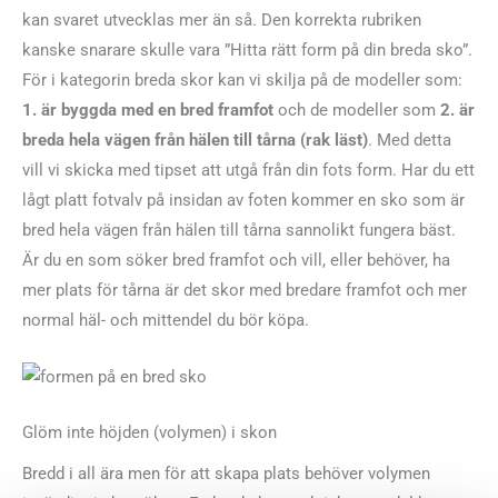
kan svaret utvecklas mer än så. Den korrekta rubriken
kanske snarare skulle vara ”Hitta rätt form på din breda sko”.
För i kategorin breda skor kan vi skilja på de modeller som:
1. är byggda med en bred framfot
och de modeller som
2. är
breda hela vägen från hälen till tårna (rak läst)
. Med detta
vill vi skicka med tipset att utgå från din fots form. Har du ett
lågt platt fotvalv på insidan av foten kommer en sko som är
bred hela vägen från hälen till tårna sannolikt fungera bäst.
Är du en som söker bred framfot och vill, eller behöver, ha
mer plats för tårna är det skor med bredare framfot och mer
normal häl- och mittendel du bör köpa.
Glöm inte höjden (volymen) i skon
Bredd i all ära men för att skapa plats behöver volymen