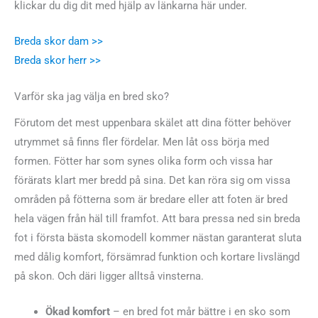
klickar du dig dit med hjälp av länkarna här under.
Breda skor dam >>
Breda skor herr >>
Varför ska jag välja en bred sko?
Förutom det mest uppenbara skälet att dina fötter behöver
utrymmet så finns fler fördelar. Men låt oss börja med
formen. Fötter har som synes olika form och vissa har
förärats klart mer bredd på sina. Det kan röra sig om vissa
områden på fötterna som är bredare eller att foten är bred
hela vägen från häl till framfot. Att bara pressa ned sin breda
fot i första bästa skomodell kommer nästan garanterat sluta
med dålig komfort, försämrad funktion och kortare livslängd
på skon. Och däri ligger alltså vinsterna.
Ökad komfort
– en bred fot mår bättre i en sko som